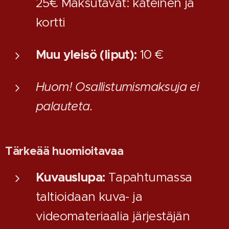
25€ Maksutavat: käteinen ja
kortti
Muu yleisö (liput):
10 €
Huom! Osallistumismaksuja ei
palauteta.
Tärkeää huomioitavaa
Kuvauslupa:
Tapahtumassa
taltioidaan kuva- ja
videomateriaalia järjestäjän