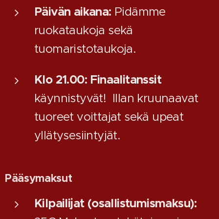
Päivän aikana:
Pidämme
ruokataukoja sekä
tuomaristotaukoja.
Klo 21.00:
Finaalitanssit
käynnistyvät! Illan kruunaavat
tuoreet voittajat sekä upeat
yllätysesiintyjät.
Pääsymaksut
Kilpailijat (osallistumismaksu):